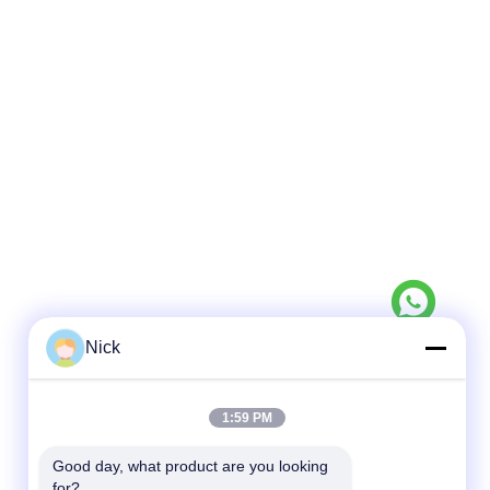
Nick
1:59 PM
빠른 연락
Good day, what product are you looking 
전화
for?