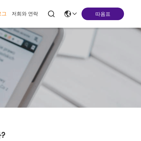
로그
저희와 연락
따옴표
?