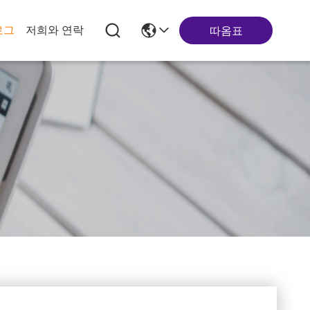
로그
저희와 연락
따옴표